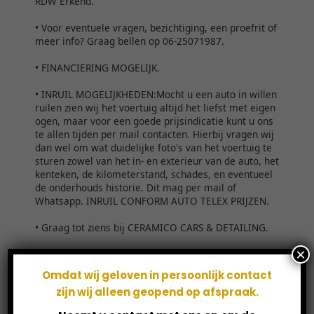
×
Omdat wij geloven in persoonlijk contact
zijn wij alleen geopend op afspraak.